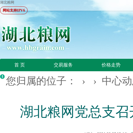
湖北粮网
网站支持IPV6
首 页
交易服务
价格走势
您归属的位子： › ›
中心动
湖北粮网党总支召