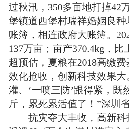
过秋汛，350多亩地打掉4
堡镇道西堡村瑞祥婚姻良
账簿，相连政府大账簿。202
137万亩；亩产370.4kg
超预估，夏粮在2018高
效化抢收，创新科技效果
灌、‘一喷三防’跟得紧，既
斤，累死累活值了！”深圳
抗灾夺大丰收，高新科技