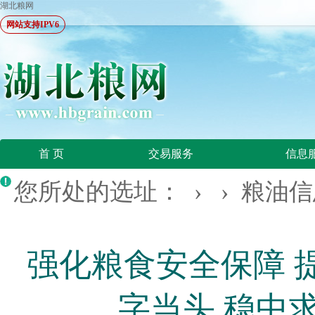
湖北粮网
网站支持IPV6
首 页
交易服务
信息
您所处的选址： › ›
粮油信
强化粮食安全保障 
字当头 稳中