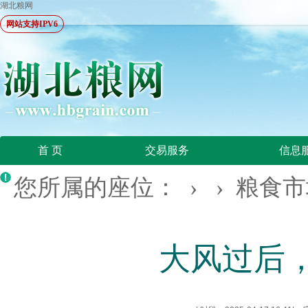
湖北粮网
网站支持IPV6
首 页
交易服务
信息
您所属的座位： › ›
粮食市
大风过后，